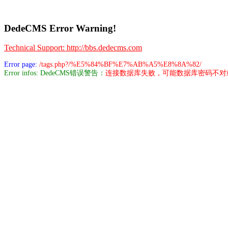
DedeCMS Error Warning!
Technical Support: http://bbs.dedecms.com
Error page:
/tags.php?/%E5%84%BF%E7%AB%A5%E8%8A%82/
Error infos: DedeCMS错误警告：
连接数据库失败，可能数据库密码不对